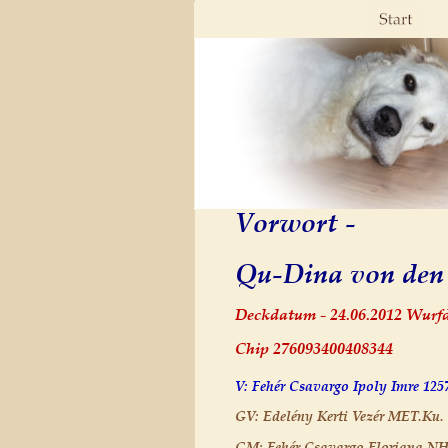
Vorwort - 
Qu-Dina von den 
Deckdatum - 24.06.2012 Wurfd
Chip 276093400408344
V: Fehér Csavargo Ipoly Imre 12
GV: Edelény Kerti Vezér MET.Ku. 
GM: Fehér Csavargo Floriana NH