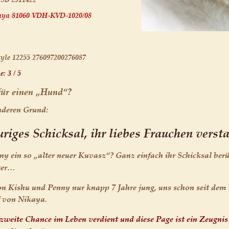
kaya 81060 VDH-KVD-1020/08 
yle 12255 276097200276087
: 3 / 5
für einen „Hund“?
onderen Grund:
riges Schicksal, ihr liebes Frauchen versta
ein so „alter neuer Kuvasz“? Ganz einfach ihr Schicksal berühr
ter… 
on Kishu und Penny nur knapp 7 Jahre jung, uns schon seit dem 
 von Nikaya. 
zweite Chance im Leben verdient und diese Page ist ein Zeugnis