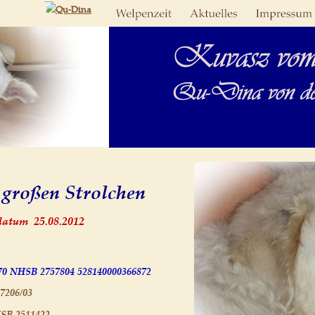
großen Strolchen
atum  25.08.2012
570 NHSB 2757804 528140000366872
7206/03
SB 2511422