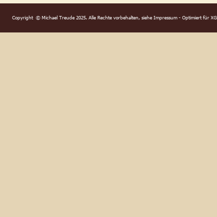
Copyright  © Michael Treude 2025. Alle Rechte vorbehalten, siehe Impressum - Optimiert für X